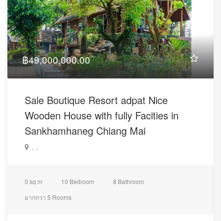
฿49,000,000.00
Sale Boutique Resort adpat Nice
Wooden House with fully Facities in
Sankhamhaneg Chiang Mai
, ,
0 sq m
10 Bedroom
8 Bathroom
มากกว่า 5 Rooms