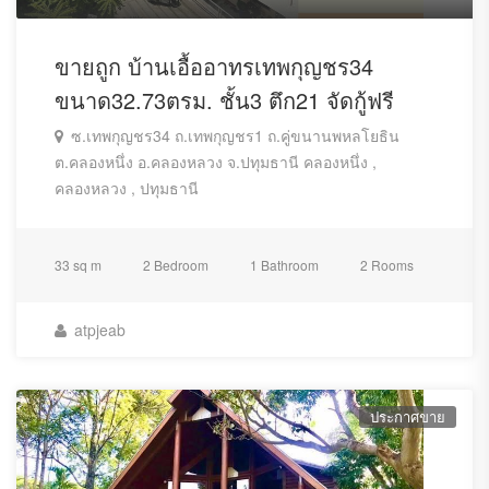
ขายถูก บ้านเอื้ออาทรเทพกุญชร34
ขนาด32.73ตรม. ชั้น3 ตึก21 จัดกู้ฟรี
ซ.เทพกุญชร34 ถ.เทพกุญชร1 ถ.คู่ขนานพหลโยธิน
ต.คลองหนึ่ง อ.คลองหลวง จ.ปทุมธานี คลองหนึ่ง ,
คลองหลวง , ปทุมธานี
33 sq m
2 Bedroom
1 Bathroom
2 Rooms
atpjeab
ประกาศขาย