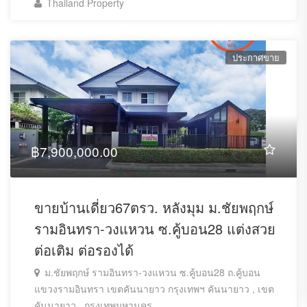
Thailand Property
ประกาศขาย
฿7,900,000.00
ขายบ้านเดี่ยว67ตรว. หลังมุม ม.ชัยพฤกษ์
รามอินทรา-วงแหวน ซ.คู้บอน28 แต่งสวย
ต่อเติม ต่อรองได้
ม.ชัยพฤกษ์ รามอินทรา-วงแหวน ซ.คู้บอน28 ถ.คู้บอน
แขวงรามอินทรา เขตคันนายาว กรุงเทพฯ คันนายาว , เขต
คันนายาว , กรุงเทพมหานคร