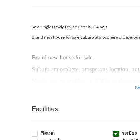
Sale Single Newly House Chonburi 4 Rais
Brand new house for sale Suburb atmosphere prosperous 
Brand new house for sale.
Suburb atmosphere, prosperous location, not l
Newly constructed house, 4 Rais or about are
S
lovers and has a wide area. Railukthong tam
Facilities
large area, near Airport U-Ta,Pao Newly zon
room with Mirror out side view
Newly built house with standard grade materia
ฟิตเนส
ระเบียง