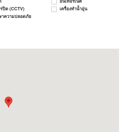
y room overlooks the natural scenery. And interior
ด
อินเทอร์เน็ต
จรปิด (CCTV)
เครื่องทำน้ำอุ่น
modern style, one floor, very comfortable, looking to
ษาความปลอดภัย
ful pine gardens Not far from the main road just 800-
l. Not far from Luang Phor Sothon Temple well
gsao.
on.
d to only 14.8 million. Do not miss the golden
y price till 2020
apao Airport Travel is more convenient and the
ue to the prosperity around it in near future.
881243
EMAIL: noinanthicha@gmail.com