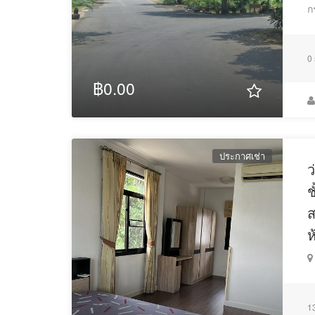
ก
0
฿0.00
ประกาศเช่า
ว
ช
ส
ห
1