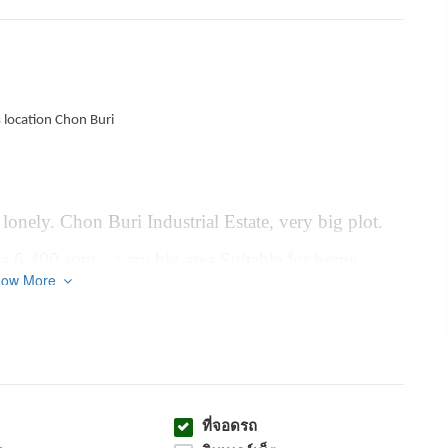
location Chon Buri
onely. Chon Buri Industrial Estate, very big plot.
a 6,400 sqm. , very big area Suitable for home
how More
bol, Phanak Nikom district, Chon Buri 20140
e Eastern,New House, Decorated built-in , 5 Beds
ls. furnished with built-in furniture, consisting of 5
ที่จอดรถ