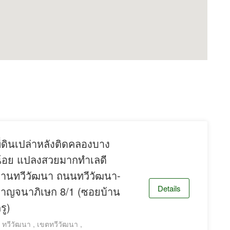
ี่ดินเปล่าหลังติดคลองบาง
้อย แปลงสวยมากทำเลดี
่านทวีวัฒนา ถนนทวีวัฒนา-
Details
าญจนาภิเษก 8/1 (ซอยบ้าน
รู)
ทวีวัฒนา , เขตทวีวัฒนา ,