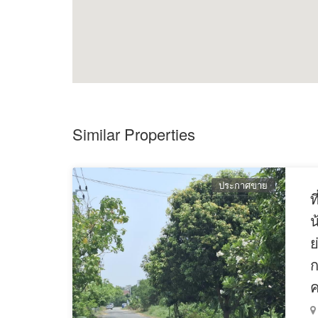
Similar Properties
ประกาศขาย
ท
น
ย
ก
ค