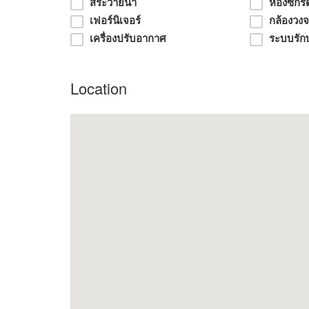
bedrooms, 4 bathrooms, 1 storage room. Ever
สระว่ายน้ำ
ห้องซักรี
เฟอร์นิเจอร์
กล้องวง
flooring, we use good granite tiles material, 
เครื่องปรับอากาศ
ระบบรัก
the garden, no chaotic neighbors with beauti
900 m. about that, and not far from the mal
known of tourists and the Paetrew Chachoen
Location
Very peaceful, shady, convenient transportati
Open at a special price of 18 million, reduce
opportunity for a quality glass house./ Validit
Note: As you know, the future will have U-T
price of land in this zone area is quite high d
Pls Contact Nanthicha call /line id is 0897