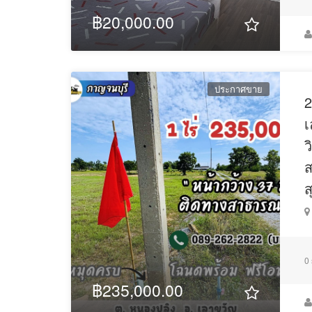
฿20,000.00
ประกาศขาย
2
เ
ว
ส
ส
0
฿235,000.00