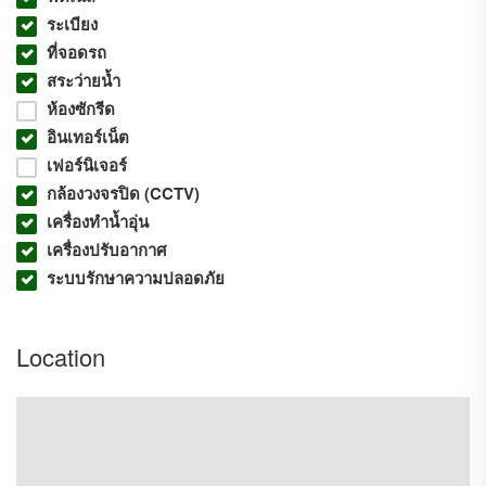
– ฟิตเนส,
ระเบียง
– สวนพักผ่อนขนาดใหญ่
– Access Card
ที่จอดรถ
– รปภ. และ CCTV 24 ชม.
สระว่ายน้ำ
– ระบบป้องกันอัคคีภัย
ห้องซักรีด
อินเทอร์เน็ต
เฟอร์นิเจอร์
กล้องวงจรปิด (CCTV)
เครื่องทำน้ำอุ่น
เครื่องปรับอากาศ
ระบบรักษาความปลอดภัย
Location