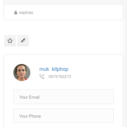
espinas
muk kitphop
0879782273