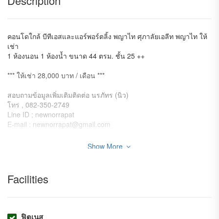
Description
คอนโดใกล้ บีทีเอสและแอร์พอร์ตลิ้ง พญาไท ศุภาลัยเอลีท พญาไท ให้
เช่า
1 ห้องนอน 1 ห้องน้ำ ขนาด 44 ตรม. ชั้น 25 ++
*** ให้เช่า 28,000 บาท / เดือน ***
สอบถามข้อมูลเพิ่มเติมติดต่อ นรภัทร (นิว)
โทร , 082-350-2749
Line ID ; newnorrapat
E-mail : newnorrapat@gmail.com
- อยู่คนละฝั่งกับโรงแรมเก่า (Victory Height พญาไทสูง 40 ชั้น)
Show More
- อยู่ฝั่งธนาคาร และอยู่ชั้นสูงที่เลยธนาคาร 20 ชั้นแล้ว วิวโล่ง สวย
ไม่บล๊อควิวแน่นอน
- ตำแหน่งดี ไม่ติดลิฟตำแหน่งดีที่สุด ในตึกสำหรับ 1 นอน
Facilities
- ทิศตะวันออกไม่ร้อน
- ซื้อรอบลูกค้าเก่าราคาก่อน pre-sale
ส่วนกลาง :
– สระว่ายน้ำ
ฟิตเนส