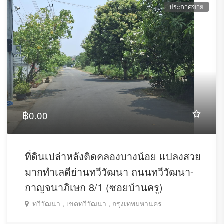
ประกาศขาย
฿0.00
ที่ดินเปล่าหลังติดคลองบางน้อย แปลงสวย
มากทำเลดีย่านทวีวัฒนา ถนนทวีวัฒนา-
กาญจนาภิเษก 8/1 (ซอยบ้านครู)
ทวีวัฒนา , เขตทวีวัฒนา , กรุงเทพมหานคร