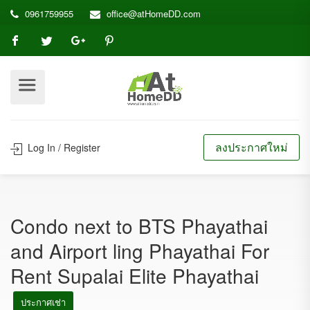
0961759955
office@atHomeDD.com
ลงประกาศใหม่
Log In / Register
Condo next to BTS Phayathai
and Airport ling Phayathai For
Rent Supalai Elite Phayathai
ประกาศเช่า