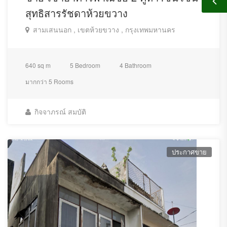
สุทธิสารรัชดาห้วยขวาง
สามเสนนอก , เขตห้วยขวาง , กรุงเทพมหานคร
640 sq m
5 Bedroom
4 Bathroom
มากกว่า 5 Rooms
กิจจาภรณ์ สมบัติ
ประกาศขาย