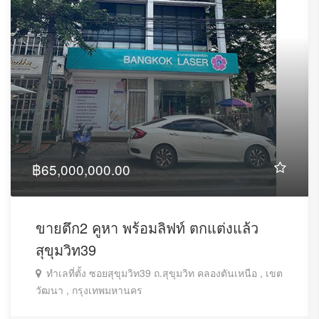
฿65,000,000.00
ขายตึก2 คูหา พร้อมลิฟท์ ตกแต่งแล้ว
สุขุมวิท39
ทำเลที่ตั้ง ซอยสุขุมวิท39 ถ.สุขุมวิท คลองตันเหนือ , เขต
วัฒนา , กรุงเทพมหานคร