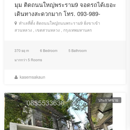
มุม ติดถนนใหญ่พระราม9 จอดรถได้เยอะ
Add Property
How It Works
เดินทางสะดวกมาก โทร. 093-989-
Pricing
Contact
Privacy Policy
ทำเลที่ตั้ง ติดถนนใหญ๋ถนนพระราม9 ฝั่งขาเข้า
สวนหลวง , เขตสวนหลวง , กรุงเทพมหานคร
Contact Us
370 sq m
6 Bedroom
5 Bathroom
275/1 ประชาอุทิศ 33 แขวงบางมด เขตทุ่งครุ 10140
Phone:
0961759955
มากกว่า 5 Rooms
E-Mail:
office@atHomeDD.com
kasemsakaun
ประกาศขาย
© 2018 AtHomeDD . All Rights Reserved.