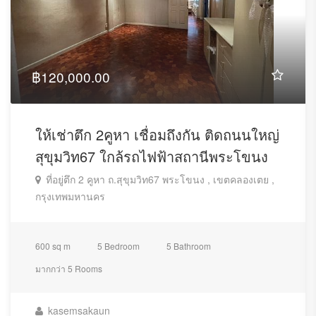
฿120,000.00
ให้เช่าตึก 2คูหา เชื่อมถึงกัน ติดถนนใหญ่
สุขุมวิท67 ใกล้รถไฟฟ้าสถานีพระโขนง
ที่อยู่ตึก 2 คูหา ถ.สุขุมวิท67 พระโขนง , เขตคลองเตย ,
กรุงเทพมหานคร
600 sq m
5 Bedroom
5 Bathroom
มากกว่า 5 Rooms
kasemsakaun