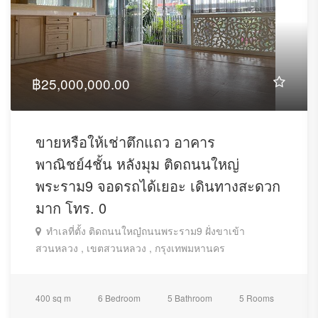
฿25,000,000.00
ขายหรือให้เช่าตึกแถว อาคาร
พาณิชย์4ชั้น หลังมุม ติดถนนใหญ่
พระราม9 จอดรถได้เยอะ เดินทางสะดวก
มาก โทร. 0
ทำเลที่ตั้ง ติดถนนใหญ๋ถนนพระราม9 ฝั่งขาเข้า
สวนหลวง , เขตสวนหลวง , กรุงเทพมหานคร
400 sq m
6 Bedroom
5 Bathroom
5 Rooms