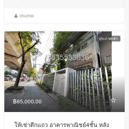
chuchai
ประกาศเช่า
เว็บไซต์อสังหาริมทรัพย์ชั้นนำของประเทศไทย ที่เป็นจุดเริ่มต้นของผู้ที่
กำลังมองหาอสังหาริมทรัพย์ ไม่ว่าจะเป็นการซื้อ-เช่าเพื่ออยู่อาศัย หรือ
ลงทุน บนเว็บไซต์ AtHomeDD คุณจะพบกับอสังหาริมทรัพย์ทั้งประกาศ
ขาย หรือให้เช่า บ้านเดี่ยว คอนโด ทาวน์เฮ้าส์ ทาวน์โฮม ที่ดิน อพาร์ท
เมนท์ หอพัก และตึกแถว อาคารพาณิชย์ รหลากหลายรายการรวม
ทั้งหมดที่นี่แล้ว.
I3saim
บริการ
รับทำ seo
ด้วยทีมงานมืออาชีพ
Helpful Links
฿85,000.00
Login
FAQ
Sign Up
Blog
ให้เช่าตึกแถว อาคารพาณิชย์4ชั้น หลัง
My Account
Our Agents