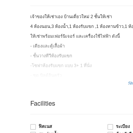
เจ้าของให้เช่าเอง บ้านเดี่ยวใหม่ 2 ชั้นให้เช่า
4 ห้องนอน
3 ห้องน้ำ
1 ห้องรับแขก
1 ห้องทานข้าว
1 ห้
,
,
,
,
ให้เช่าพร้อมเฟอร์นิเจอร์ และเครื่องใช้ไฟฟ้า ดังนี้
- เตียงและตู้เสื้อผ้า
- ชั้นวางทีวีห้องรับแขก
-โซฟาห้องรับแขก แบบ 3+ 1 ที่นั่ง
- ชุด บิลด์อินครัว
S
- ตู้เย็นใหญ่1ตู้
- เตาไฟฟ้า2หัวพร้อมเครื่องดูดอากาศ
Facilities
- แอร์ 7 เครื่อง
พื้นที่ใช้สอย 261 ตรม
จอดรถในตัวบ้านได้ 3 คัน
บ้านสว
,
ฟิตเนส
ระเบียง