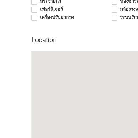
สระว่ายน้ำ
ห้องซักรี
มีสโมสรสระว่ายน้ำ ฟิตเนส สนามเด็กเล่น ลู่วิ่ง
เฟอร์นิเจอร์
กล้องวง
ปลอดภัยเข้าออกหมู่บ้านด้วยระบบคีย์การ์ด และกล้องว
เครื่องปรับอากาศ
ระบบรัก
หมู่บ้านเอชเคปซีรีน บางนา-สุขาภิบาล2
ใกล้สนามบินสุ
Location
ให้เช่าเดือนละ 45,000บาท (ต่อรองได้)
ติดต่อคุณจอร์จ 0856604561 (เจ้าของ)
ยินดีรับนายหน้าครับ
บ้านเช่าบางนา-อ่อนนุชใหม่หรู
Bangna New House Rent near Mega IKEA
Status : Ready to move
45,000/
Price
month (negotiation)