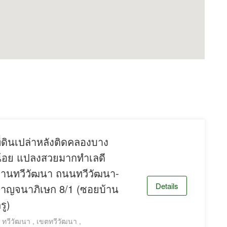
ga Bangna
ี่ดินเปล่าหลังติดคลองบาง
้อย แปลงสวยมากทำเลดี
่านทวีวัฒนา ถนนทวีวัฒนา-
Details
าญจนาภิเษก 8/1 (ซอยบ้าน
24
รู)
 Hi Security guards
hours.
ทวีวัฒนา , เขตทวีวัฒนา ,