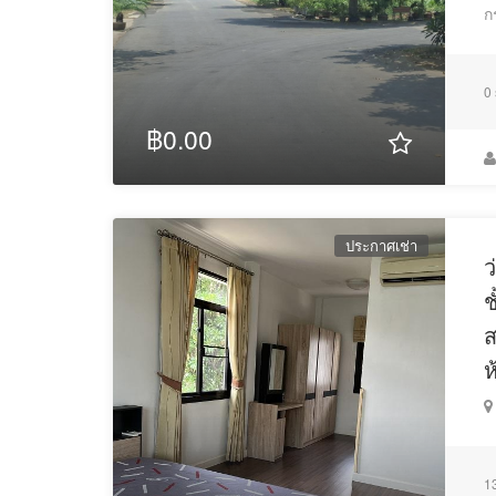
ก
-
10
near Tesco Lotus, Mega/IKEA about
minutes.
-
10
Concordian Int'l School about
minutes.
-
10
Expressway / Motorway easy to access just
minutes.
0
-
Paseo Shopping Plaza (Onnut-LadKrabang branch) just
฿0.00
-
Local market, Tesco lotus express, BigC supermarket jus
-
Charter Inter School, Concordian Inter School.
ประกาศเช่า
ว
0856604561 (
Call. Khun George
owner) See less
ช
ส
ห
1