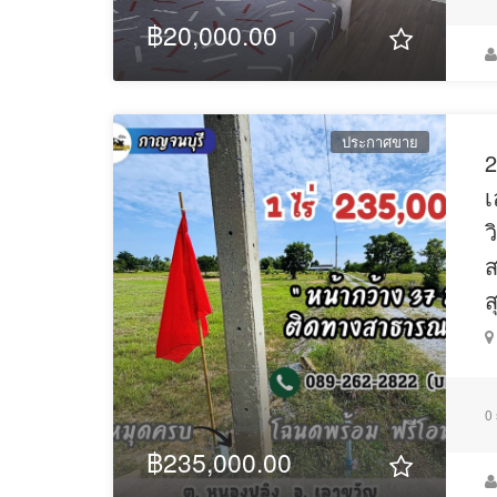
฿20,000.00
ประกาศขาย
2
เ
ว
ส
ส
0
฿235,000.00