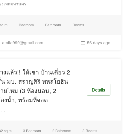
รุงเทพมหานคร
 sq m
Bedroom
Bathroom
Rooms
10
minmutes.
amita999@gmail.com
56 days ago
10
t
minutes by driving.
่างแล้ว!! ให้เช่า บ้านเดี่ยว 2
ั้น มบ. สราญสิริ พหลโยธิน-
ายไหม (3 ห้องนอน, 2
Details
้องน้ำ, พร้อมที่จอด
, ,
32 sq m
3 Bedroom
2 Bathroom
3 Rooms