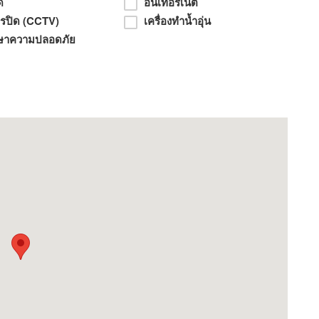
ด
อินเทอร์เน็ต
จรปิด (CCTV)
เครื่องทำน้ำอุ่น
งจรปิดตลดทั้งโครงการ
ษาความปลอดภัย
วรรณภูมิและเมกาบางนาเพียง 15 นาที