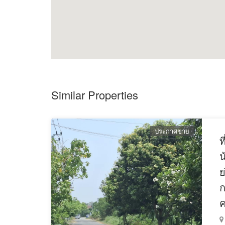
New House for rent near Suvarnnabhumi Airport and Me
58
261
2
Size :
sq.wa and living space :
sq.m. with
storey.
4
3
Type :
bedrooms,
bathrooms, with fully furnished.
1.
Bed and wardrobe
2.
1
Wall cabinet
st floor
3.
3+1
sofa
type (Very new and nice)
Similar Properties
4.
Western kitchen
5.
Refrigerator
ประกาศขาย
6. 7
air conditioners
ท
It is a bright modern house with nice garden area
น
+
3
Parking for
cars.
ย
ก
ค
Facilities : Swimming pool, Playground , Fitness room and
Location : on BangNa - Onnut OuterRing Road,