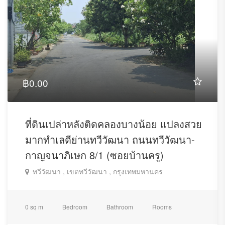
฿0.00
ที่ดินเปล่าหลังติดคลองบางน้อย แปลงสวย
มากทำเลดีย่านทวีวัฒนา ถนนทวีวัฒนา-
กาญจนาภิเษก 8/1 (ซอยบ้านครู)
ทวีวัฒนา , เขตทวีวัฒนา , กรุงเทพมหานคร
0 sq m
Bedroom
Bathroom
Rooms