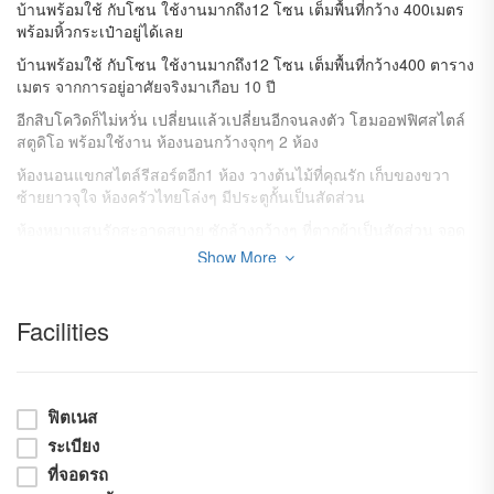
บ้านพร้อมใช้ กับโซน ใช้งานมากถึง12 โซน เต็มพื้นที่กว้าง 400เมตร
พร้อมหิ้วกระเป๋าอยู่ได้เลย
บ้านพร้อมใช้ กับโซน ใช้งานมากถึง12 โซน เต็มพื้นที่กว้าง400 ตาราง
เมตร จากการอยู่อาศัยจริงมาเกือบ 10 ปี
อีกสิบโควิดก็ไม่หวั่น เปลี่ยนแล้วเปลี่ยนอีกจนลงตัว โฮมออฟฟิศสไตล์
สตูดิโอ พร้อมใช้งาน ห้องนอนกว้างจุกๆ 2 ห้อง
ห้องนอนแขกสไตล์รีสอร์ตอีก1 ห้อง วางต้นไม้ที่คุณรัก เก็บของขวา
ซ้ายยาวจุใจ ห้องครัวไทยโล่งๆ มีประตูกั้นเป็นสัดส่วน
ห้องหมาแสนรักสะอาดสบาย ซักล้างกว้างๆ ที่ตากผ้าเป็นสัดส่วน จอด
รถได้ถึง4คัน ลานหน้าบ้านโล่งยาว ใต้หลังคาไม่ร้อน
Show More
ปูพื้นเต็มพื้นที่ 100 ตารางวา รั้วรอบบ้านสูงเกิน2เมตร ส่วนตัวมากๆ
ที่ดินแปลงหัวมุม
Facilities
หน้าสวนสาธารณะเข้าหมู่บ้านมาเห็นเลยทันที พร้อมหิ้วกระเป๋าเข้าอยู่
ได้ทันทีวันนี้
**** ราคา 4,500,000บาท ****
ฟิตเนส
-พื้นที่ใช่สอย 400 เมตร เต็มพื้นที่มาก
ระเบียง
-ที่ดิน 100ตรว
ที่จอดรถ