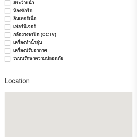
-2นอนใหญ่ 2น้ำ
สระว่ายน้ำ
- 1ห้องโถง
ห้องซักรีด
อินเทอร์เน็ต
-ห้องครัวไทย 1ห้อง
เฟอร์นิเจอร์
-มีพื้นที่ซักล้าง
กล้องวงจรปิด (CCTV)
-มีโฮมออฟฟิศ หรือจะทำสตูดิโอก็ได้
เครื่องทำน้ำอุ่น
-มีห้องสำหรับต้นไม้
เครื่องปรับอากาศ
-อยู่ในหมู่บ้านจัดสรร ที่ไม่วุ่นวาย ไม่เสียงดัง มีรปภ ส่วนกลางเพียง
ระบบรักษาความปลอดภัย
ตรว ละ 7 บาทเท่านั้น
-ใกล้เทศบาลบวกค้าง 700 เมตร
Location
-ใกล้ รพ สันกำแพง 2กม
-เซเว่น 1 กม
-ตลาดนัดเช้าเย็นและธนาคาร 5นาทีถึง
-เข้าเมือง 15 นาที
**ที่อยู่ หมู่บ้านวิลล่าลานนาเฟส 1 ต.บวกค้าง อ.สันกำแพง
จ.เชียงใหม่**
สนใจติดต่อ : 0634532951 คุณนัชชา