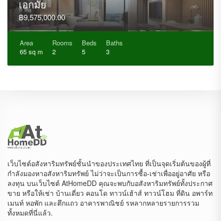
เอกมัย
฿9,575,000.00
Area
Rooms
Beds
Baths
65 sq m
2
5
3
เว็บไซต์อสังหาริมทรัพย์ชั้นนำของประเทศไทย ที่เป็นจุดเริ่มต้นของผู้ที่
กำลังมองหาอสังหาริมทรัพย์ ไม่ว่าจะเป็นการซื้อ-เช่าเพื่ออยู่อาศัย หรือ
ลงทุน บนเว็บไซต์ AtHomeDD คุณจะพบกับอสังหาริมทรัพย์ทั้งประกาศ
ขาย หรือให้เช่า บ้านเดี่ยว คอนโด ทาวน์เฮ้าส์ ทาวน์โฮม ที่ดิน อพาร์ท
เมนท์ หอพัก และตึกแถว อาคารพาณิชย์ รหลากหลายรายการรวม
ทั้งหมดที่นี่แล้ว.