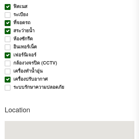
ฟิตเนส
ระเบียง
ขนาด
ห้องนอน
ห้องน้ำ
ห้องนั่งเล่น
ห้องครัว
-
2
, 2
, 1
, 1
ที่จอดรถ
สระว่ายน้ำ
ระเบียงทิศใต้ ห้องมุม วิวเมือง มองเห็นวัดหัวลำโพง
-
ห้องซักรีด
สวยมาก
อินเทอร์เน็ต
เฟอร์นิเจอร์
กล้องวงจรปิด (CCTV)
ห้องรีโนเวทใหม่ สวย น่าอยู่
-
เครื่องทำน้ำอุ่น
เครื่องปรับอากาศ
แบ่งโซนนั่งเล่น กับโซนห้องนอนอย่างลงตัว
ระบบรักษาความปลอดภัย
-
ครัว พร้อมตู้เก็บของ
Location
- Built-In Counter
ห้องน้ำมีอ่างอาบน้ำ
-