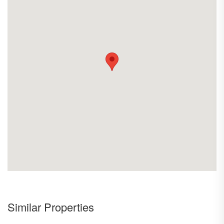
พร้อมเฟอร์นิเจอร์ และเครื่องใช้ไฟฟ้า มีเครื่องซักผ้า
-
ฝาหน้า
ค่าประกันห้อง
เดือน ค่าเช่าล่วงหน้า
เดือน
-
2
1
สัญญาเช่า ขั้นต่ำ
ปี
-
1
ให้เช่า
เดือน
-
42,000 /
=====================
Similar Properties