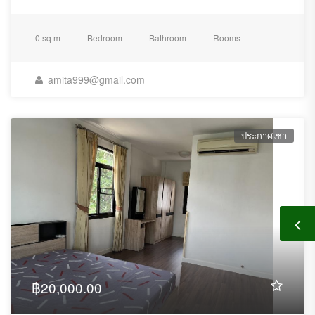
-----------------------------------
0 sq m
Bedroom
Bathroom
Rooms
amita999@gmail.com
สิ่งอำนวยความสะดวก
ประกาศเช่า
สระว่ายน้ำ
-
ฟิตเนส
-
ที่จอดรถ
-
฿20,000.00
ที่ล็อบบี้
- WiFi