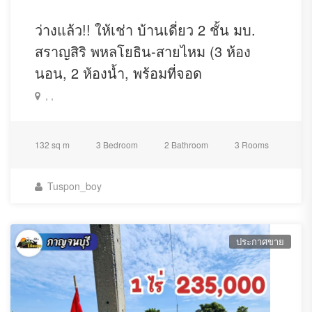
ระบบคีย์การ์ดในการเปิดประตูและใช้ลิฟต์เพื่อ
-
ว่างแล้ว!! ให้เช่า บ้านเดี่ยว 2 ชั้น มบ.
ป้องกันคนนอก
สราญสิริ พหลโยธิน-สายไหม (3 ห้อง
นอน, 2 ห้องน้ำ, พร้อมที่จอด
รปภ. รักษาความปลอดภัย
ชม.
-
24
, ,
กดลิฟต์ ชั้น
เดินออกจากล็อบบี้ออกมาเป็นจามจุรี ส
-
G
132 sq m
3 Bedroom
2 Bathroom
3 Rooms
แควร์
Tuspon_boy
กดลิฟต์ชั้น
เดินออกมาจากลิฟต์ มี
-
B
Lotus
ประกาศขาย
นอกจากนี้ ชั้น
เป็นทางเชื่อมต่อไปยัง รถไฟใต้ดิน
-
B
สถานีสามย่าน และสามย่านมิตรทาว์นอีกด้วย สะดวก
สุดๆ