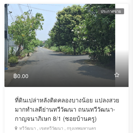
สนใจติดต่อคุณ เกษมศักดิ์ สอบถามหรือนัดชมห้อง
ประกาศขาย
Tel. 083-553-3636, 093-989-6569
Line ID: 0835533636
-----------------------------------
฿0.00
รับฝากขาย ปล่อยเช่า คอนโด บ้าน ทีดิน โรงงาน
ที่ดินเปล่าหลังติดคลองบางน้อย แปลงสวย
มากทำเลดีย่านทวีวัฒนา ถนนทวีวัฒนา-
กาญจนาภิเษก 8/1 (ซอยบ้านครู)
แอดไลน์ เพื่อขอชมห้องอื่นๆ ในโครงการได้ค่ะ )
* *(
ทวีวัฒนา , เขตทวีวัฒนา , กรุงเทพมหานคร