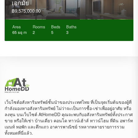
เอกมัย
฿9,575,000.00
Area
Rooms
Beds
Baths
65 sq m
2
5
3
เว็บไซต์อสังหาริมทรัพย์ชั้นนำของประเทศไทย ที่เป็นจุดเริ่มต้นของผู้ที่
กำลังมองหาอสังหาริมทรัพย์ ไม่ว่าจะเป็นการซื้อ-เช่าเพื่ออยู่อาศัย หรือ
ลงทุน บนเว็บไซต์ AtHomeDD คุณจะพบกับอสังหาริมทรัพย์ทั้งประกาศ
ขาย หรือให้เช่า บ้านเดี่ยว คอนโด ทาวน์เฮ้าส์ ทาวน์โฮม ที่ดิน อพาร์ท
เมนท์ หอพัก และตึกแถว อาคารพาณิชย์ รหลากหลายรายการรวม
ทั้งหมดที่นี่แล้ว.