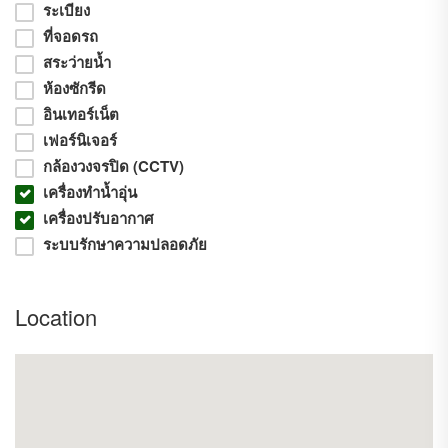
ระเบียง
(บ้านเปล่าไม่มีเฟอร์)
ที่จอดรถ
===========================
สระว่ายน้ำ
(เข้าออกสะดวก บางนา กม.13 / เทพารักษ์)
ห้องซักรีด
===========================
อินเทอร์เน็ต
- วัดหลวงพ่อโต
เฟอร์นิเจอร์
- โฮมโปรบางพลี
กล้องวงจรปิด (CCTV)
- บิ๊กซีบางพลี
เครื่องทำน้ำอุ่น
- ห้างเมกะบางนา
เครื่องปรับอากาศ
ระบบรักษาความปลอดภัย
Location