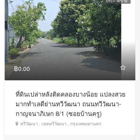
ประกาศขาย
฿0.00
ที่ดินเปล่าหลังติดคลองบางน้อย แปลงสวย
มากทำเลดีย่านทวีวัฒนา ถนนทวีวัฒนา-
กาญจนาภิเษก 8/1 (ซอยบ้านครู)
ทวีวัฒนา , เขตทวีวัฒนา , กรุงเทพมหานคร