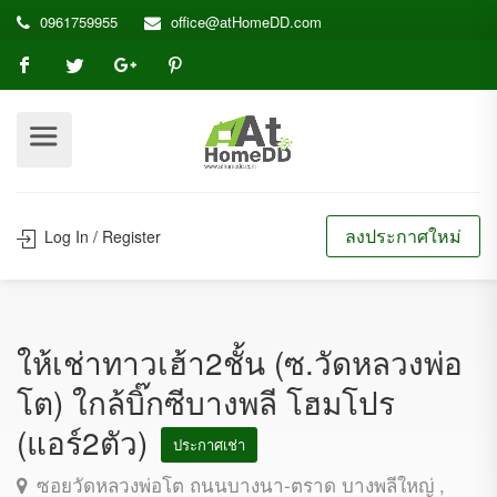
0961759955
office@atHomeDD.com
ลงประกาศใหม่
Log In / Register
ให้เช่าทาวเฮ้า2ชั้น (ซ.วัดหลวงพ่อ
โต) ใกล้บิ๊กซีบางพลี โฮมโปร
(แอร์2ตัว)
ประกาศเช่า
ซอยวัดหลวงพ่อโต ถนนบางนา-ตราด บางพลีใหญ่ ,