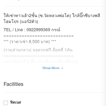
ให้เช่าทาวเฮ้า2ชั้น (ซ.วัดหลวงพ่อโต) ใกล้บิ๊กซีบางพลี
โฮมโปร (แอร์2ตัว)
TEL / Line : 0922999369 กรณ์
===========================
*** (ราคาเช่า 8,500 บาท) ***
(รวมส่วนกลาง) จอดรถฟรี ล๊อคที่ 1คัน
===========================
• ทาวน์เฮาส์ 2 ชั้น (ต่อเติม ระเบียงชั้นบน)
• พื้นที่ใช้ส่อย 100 ตารางเมตร
Show More
• 2 ห้องนอน
• 2 ห้องน้ำ
Facilities
• 1 ห้องเก็บของ
• เครื่องปรับอากาศ 2ตัว
• พร้อมห้องครัว ทำกับข้าว
ฟิตเนส
• เครื่องดูดควัน + ซิ้งค์ล้างจาน