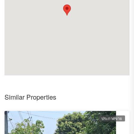
- ลาดพร้าว 18
- วิภาวดี 16 (โชคชัยร่วมมิตร)
*ค่าโอน 50:50
*สามารถปล่อยให้เช่าได้ เดือนละ 20,000 บาทต่อเดือน
*รีบด่วนคอนโด 2 ชั้น มีจำนวนน้อยและหาซื้อราคาถูกแบบนี้ได้ยาก!!
*ราคาประเมินธนาคารปัจจุบันอยู่ที่ 4.57 ล้าน
สนใจติดต่อ คุณรักษ์
โทร 0988779781
หรือ 0868025954
ที่อยู่ แขวงจอมพล เขตจตุจักร กรุงเทพ
อีเมล sangsomphong.arak@gmail.com
Similar Properties
ประกาศขาย