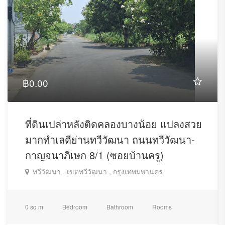
฿0.00
ที่ดินเปล่าหลังติดคลองบางน้อย แปลงสวย
มากทำเลดีย่านทวีวัฒนา ถนนทวีวัฒนา-
กาญจนาภิเษก 8/1 (ซอยบ้านครู)
ทวีวัฒนา , เขตทวีวัฒนา , กรุงเทพมหานคร
0 sq m
Bedroom
Bathroom
Rooms