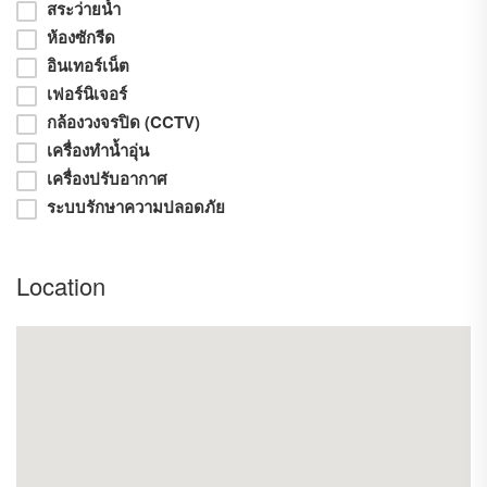
** ในซอยมีร้านค้ามากมาย
สระว่ายน้ำ
-โลตัสเอ็กเพรส
ห้องซักรีด
-เซเว่น อิเลเว่น
อินเทอร์เน็ต
-แฟมิลี่มาช
-ร้านอาหารมากมาย
เฟอร์นิเจอร์
-ร้านขายของสด
กล้องวงจรปิด (CCTV)
-ตลาดนัดของสด
เครื่องทำน้ำอุ่น
** อยู่ใกล้ห้างสรรพสินค้ามากมาย
เครื่องปรับอากาศ
-เซ็นทรัลลาดพร้าว
ระบบรักษาความปลอดภัย
-ยูเนี่ยนมอล
-โลตัสลาดพร้าว
-บิ๊กซีลาดพร้าว
-เอสพานาดรัชดา
Location
-บิ๊กซีรัชดา
** การเดินทางสะดวกสบาย / ที่ตั้งอยู่ในซอยรัชดา 19 ติด MRT รัชดา
เพียง 120 เมตร ใกล้ทางพิเศษ 3 เส้นทาง
- อุตราภิมุข (ดอนเมือง)
- ฉลองรัช
- ศรีรัช
สามารถขับรถเข้าซอยได้ 4 ทางด้วยกัน
- รัชดา 19
- ลาดพร้าว 26