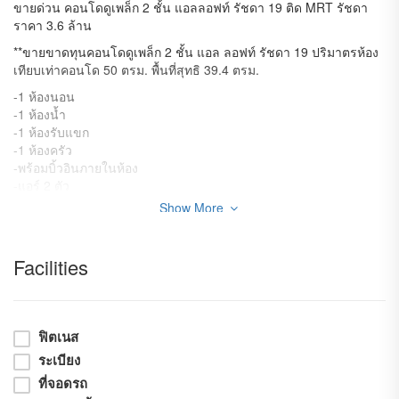
ขายด่วน คอนโดดูเพล็ก 2 ชั้น แอลลอฟท์ รัชดา 19 ติด MRT รัชดา
ราคา 3.6 ล้าน
**ขายขาดทุนคอนโดดูเพล็ก 2 ชั้น แอล ลอฟท์ รัชดา 19 ปริมาตรห้อง
เทียบเท่าคอนโด 50 ตรม. พื้นที่สุทธิ 39.4 ตรม.
-1 ห้องนอน
-1 ห้องน้ำ
-1 ห้องรับแขก
-1 ห้องครัว
-พร้อมบิ้วอินภายในห้อง
-แอร์ 2 ตัว
-เตาไฟฟ้า
Show More
-สระว่ายน้ำระบบเกลือ
-ฟิตเนต
-ที่จอดรถ 1 คัน
Facilities
-มีระบบ CCTV / Access Card / ลิฟท์ล๊อคชั้น 2 ตัว
-ห้องอยู่ชั้น 5 - 6 จากคอนโดมีทั้งหมด 8 ชั้น
** จุดเด่นคอนโดดูเพล็กห้องนี้ มีปริมาตรห้องเทียบเท่าคอนโด 50 ตรม.
ฟิตเนส
เพราะมีโถงสูง 2 ชั้น หรือ 5 เมตรในโซนรับแขก ทำให้รู้สึกปลอดโปร่ง
ให้ความรู้สึกเหมือนอยู่บ้านไม่อึดอัดเหมือนคอนโดชั้นเดียวทั่วไป ไม่มี
ระเบียง
ตึกบัง ระเบียงทิศเหนือ อากาศเย็นสบายตลอดวัน
ที่จอดรถ